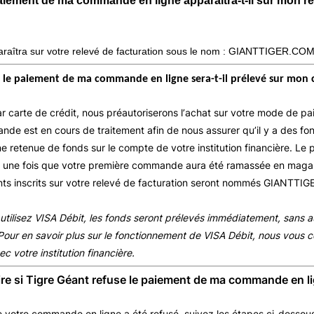
ement de ma commande en ligne apparaîtra-t-il sur mon rel
raîtra sur votre relevé de facturation sous le nom : GIANTTIGER.COM
le paiement de ma commande en ligne sera-t-il prélevé sur mon
r carte de crédit, nous préautoriserons l’achat sur votre mode de p
de est en cours de traitement afin de nous assurer qu’il y a des fond
e retenue de fonds sur le compte de votre institution financière. Le 
r une fois que votre première commande aura été ramassée en magas
ts inscrits sur votre relevé de facturation seront nommés GIANTTI
 utilisez VISA Débit, les fonds seront prélevés immédiatement, sans a
Pour en savoir plus sur le fonctionnement de VISA Débit, nous vous co
 votre institution financière. 
ire si Tigre Géant refuse le paiement de ma commande en l
e votre commande en ligne a été refusé, suivez les étapes ci-dessous