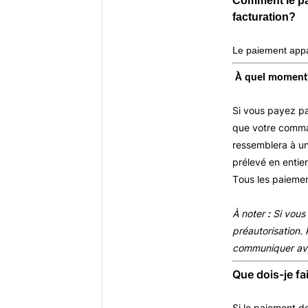
Comment le pai
facturation?
Le paiement appa
À quel moment 
Si vous payez pa
que votre comman
ressemblera à un
prélevé en entie
Tous les paiemen
À noter 
:
 Si vous
préautorisation. 
communiquer avec
Que dois-je fa
Si le paiement d