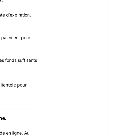
ligneSur
tigregeant.
te d’expiration,
nous
acceptons
les
un paiement pour
modes
de
paiement
s fonds suffisants
suivants
:
MasterCard
VISA,
clientèle pour
VISA
Débit,
American
Express,
ne.
Discover,
Diners
e en ligne. Au 
Club,