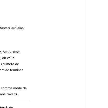
de
paiement
Tigre
Géant
accepte-
MasterCard ainsi
t-
il?
Achats
effectués
 VISA Débit, 
en
, on vous 
magasin No
 (numéro de 
acceptons
nt de terminer 
l’argent
comptant
canadien,
ant comme mode de 
la
ns l’avenir. 
carte
débit,